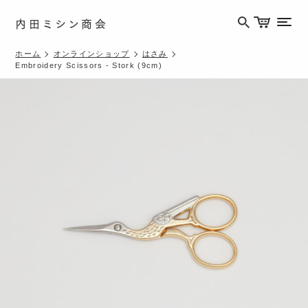
内田ミシン商会
メニ
ホーム
オンラインショップ
はさみ
Embroidery Scissors - Stork (9cm)