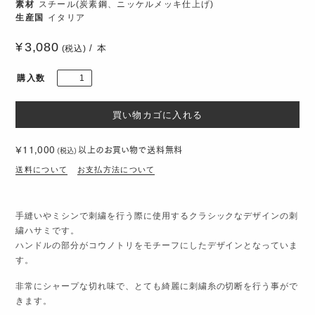
素材
スチール(炭素鋼、ニッケルメッキ仕上げ)
生産国
イタリア
3,080
本
(税込)
購入数
¥11,000
以上のお買い物で
送料無料
(税込)
送料について
お支払方法について
手縫いやミシンで刺繍を行う際に使用するクラシックなデザインの刺
繍ハサミです。
ハンドルの部分がコウノトリをモチーフにしたデザインとなっていま
す。
非常にシャープな切れ味で、とても綺麗に刺繍糸の切断を行う事がで
きます。