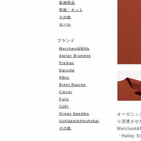
収納用品
型紙・キット
その他
セール
ブランド
Merchant&Mills
Atelier Brunette
Premax
Daruma
4Nov
Brent Rourke
Clover
Fujix
JUKI
Organ Needles
オーガニッ
Uchidamishinshokai
り浸透させ
その他
Mercha
「Halley