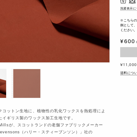
洗濯表示に
こちらの
例として、
ください
600
¥11,000
送料につ
クコットン生地に、植物性の乳化ワックスを熱処理によ
たイギリス製のワックス加工生地です。
nt&Millsが、スコットランドの老舗ファブリックメーカー
 Stevensons（ハリー・スティーブンソン）」社の