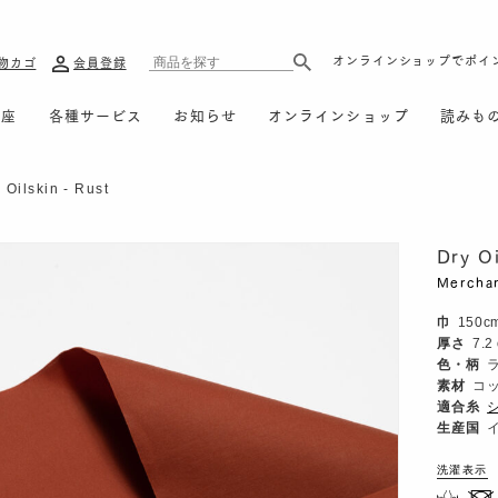
オンラインショップでポイ
物カゴ
会員登録
講座
各種サービス
お知らせ
オンラインショップ
読みも
 Oilskin - Rust
Dry Oi
Mercha
巾
150c
厚さ
7.2
色・柄
素材
コッ
適合糸
シ
生産国
洗濯表示