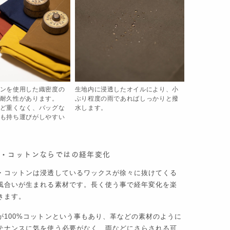
ンを使用した織密度の
生地内に浸透したオイルにより、小
耐久性があります。
ぶり程度の雨であればしっかりと撥
ど重くなく、バッグな
水します。
も持ち運びがしやすい
ド・コットンならではの経年変化
・コットンは浸透しているワックスが徐々に抜けてくる
風合いが生まれる素材です。長く使う事で経年変化を楽
きます。
が100%コットンという事もあり、革などの素材のように
テナンスに気を使う必要がなく、雨などにさらされる可