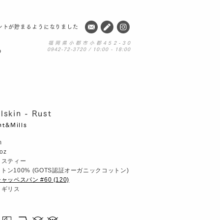
ントが貯まるようになりました
福岡県小郡市小郡452-30
0942-72-3720 / 10:00 - 18:00
の
lskin - Rust
nt&Mills
m
 oz
ラスティー
トン100% (GOTS認証オーガニックコットン)
ャッペスパン #60 (120)
イギリス