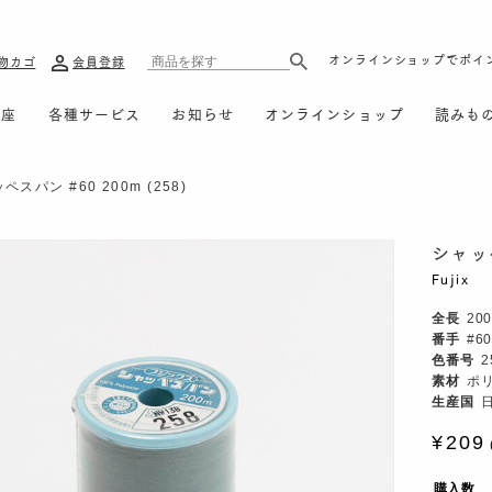
オンラインショップでポイ
物カゴ
会員登録
講座
各種サービス
お知らせ
オンラインショップ
読みも
ペスパン #60 200m (258)
シャッペ
Fujix
全長
20
番手
#60
色番号
2
素材
ポ
生産国
209
購入数