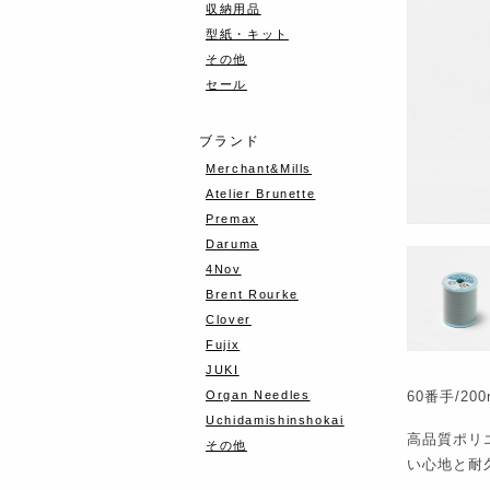
収納用品
型紙・キット
その他
セール
ブランド
Merchant&Mills
Atelier Brunette
Premax
Daruma
4Nov
Brent Rourke
Clover
Fujix
JUKI
Organ Needles
60番手/2
Uchidamishinshokai
高品質ポリ
その他
い心地と耐