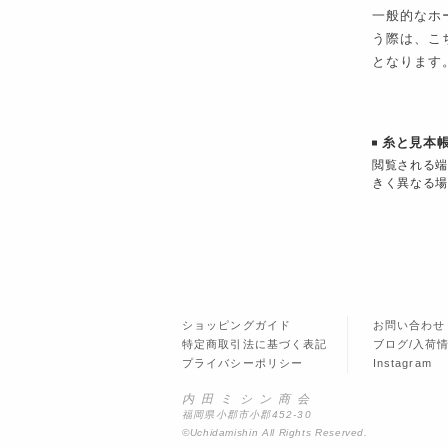
一般的なホ
う際は、こ
となります
糸と見本
閲覧される端
きく異なる場
ショッピングガイド
お問い合わせ
特定商取引法に基づく表記
ブログ/入荷
プライバシーポリシー
Instagram
内田ミシン商会
福岡県小郡市小郡452-30
©︎Uchidamishin All Rights Reserved.