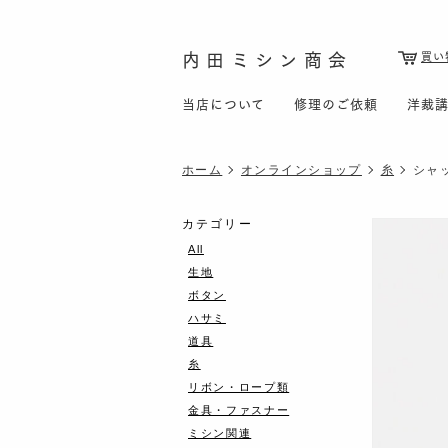
内田ミシン商会
買い
当店について
修理のご依頼
洋裁
ホーム
オンラインショップ
糸
シャッ
カテゴリー
All
生地
ボタン
ハサミ
道具
糸
リボン・ロープ類
金具・ファスナー
ミシン関連