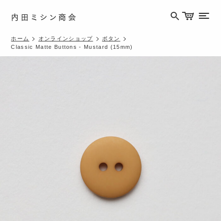
内田ミシン商会
メニ
ホーム
オンラインショップ
ボタン
Classic Matte Buttons - Mustard (15mm)