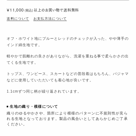
¥11,000
以上のお買い物で
送料無料
(税込)
送料について
お支払方法について
オフ・ホワイト地にブルーとレッドのチェックが入った、やや薄手の
インド綿生地です。
軽やかで肌離れの良さがありながら、洗濯を重ねる事で柔らかさの出
てくる生地です。
トップス、ワンピース、スカートなどの普段着はもちろん、パジャマ
などに使用していただいても着心地が良いです。
1.1cmずつ同じ柄が繰り返されています。
生地の織り・模様について
織りのゆるやかさや、箇所により模様のパターンに不規則性が見ら
れる生地となっております。製品の風合いとしてあらかじめご了承
ください。