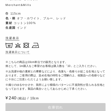
Merchant&Mills
巾
115cm
色・柄
オフ・ホワイト、ブルー、レッド
素材
コットン100%
生産国
インド
洗濯表示
洗濯表示について
こちらの商品は10cm単位での販売となります。
例として、1m購入をご希望のお客様は購入数を「10」とご入力ください。
お洗濯や他の素材との摩擦などにより、色落ち・色移りが起こる生地となって
おります。ご使用の際は、染め生地の特性をご理解の上、他製品への色移りなど
に十分にご注意いただくようお願い致します。
織りのゆるやかさや、箇所により模様のパターンに不規則性が見られる生地と
なっております。製品の風合いとしてあらかじめご了承ください。
240
10cm
(税込)
在庫切れ