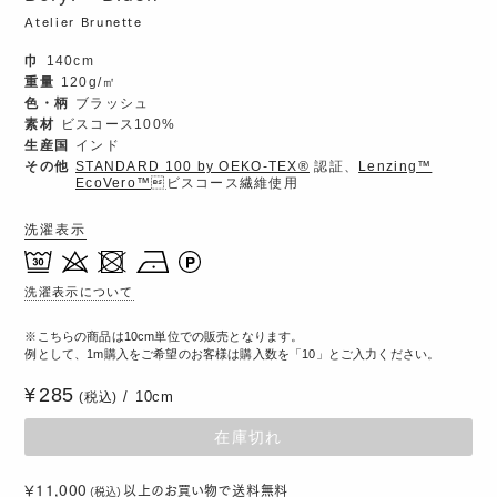
Atelier Brunette
巾
140cm
重量
120g/㎡
色・柄
ブラッシュ
素材
ビスコース100%
生産国
インド
その他
STANDARD 100 by OEKO-TEX®
認証、
Lenzing™️
EcoVero™️
ビスコース繊維使用
洗濯表示
洗濯表示について
こちらの商品は10cm単位での販売となります。
例として、1m購入をご希望のお客様は購入数を「10」とご入力ください。
285
10cm
(税込)
在庫切れ
¥11,000
以上のお買い物で
送料無料
(税込)