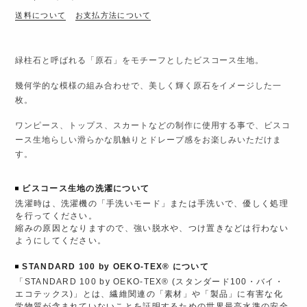
送料について
お支払方法について
緑柱石と呼ばれる「原石」をモチーフとしたビスコース生地。
幾何学的な模様の組み合わせで、美しく輝く原石をイメージした一
枚。
ワンピース、トップス、スカートなどの制作に使用する事で、ビスコ
ース生地らしい滑らかな肌触りとドレープ感をお楽しみいただけま
す。
ビスコース生地の洗濯について
洗濯時は、洗濯機の「手洗いモード」または手洗いで、優しく処理
を行ってください。
縮みの原因となりますので、強い脱水や、つけ置きなどは行わない
ようにしてください。
STANDARD 100 by OEKO-TEX® について
「STANDARD 100 by OEKO-TEX® (スタンダード100・バイ・
エコテックス)」とは、繊維関連の「素材」や「製品」に有害な化
学物質が含まれていないことを証明するための世界最高水準の安全