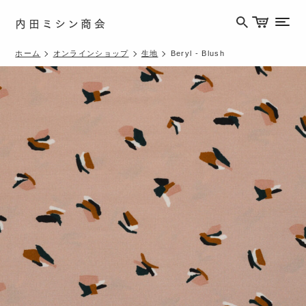
内田ミシン商会
メニ
ホーム
オンラインショップ
生地
Beryl - Blush