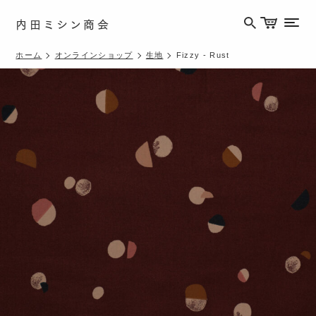
内田ミシン商会
メニ
ホーム
オンラインショップ
生地
Fizzy - Rust