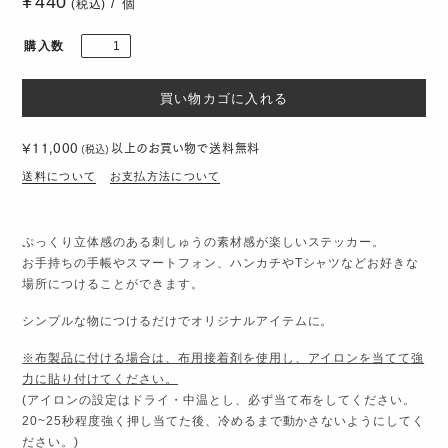
440
個
(税込)
購入数
¥11,000
以上のお買い物で
送料無料
(税込)
送料について
お支払方法について
ぷっくり立体感のある刺しゅうの素材感が楽しいステッカー。
お手持ちの手帳やスマートフォン、ハンカチやTシャツなどお好きな
場所につけることができます。
シンプルな物につけるだけでオリジナルアイテムに。
※布製品に付ける場合は、布用接着剤を使用し、アイロンを当てて強
力に貼り付けてください。
(アイロンの設定はドライ・中温とし、必ず当て布をしてください。
20~25秒程度強く押し当てた後、冷めるまで動かさないようにしてく
ださい。)